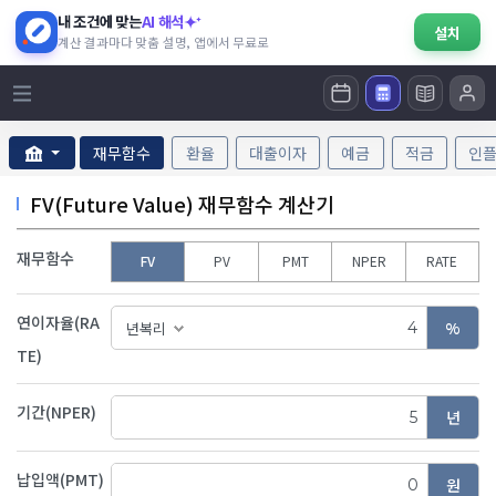
내 조건에 맞는
AI 해석
설치
계산 결과마다 맞춤 설명, 앱에서 무료로
재무함수
환율
대출이자
예금
적금
인
FV(Future Value) 재무함수 계산기
재무함수
FV
PV
PMT
NPER
RATE
연이자율(RA
%
TE)
기간(NPER)
년
납입액(PMT)
원