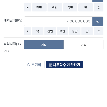
+
천만
백만
십만
만
C
예치금액(PV)
원
+
억
천만
백만
십만
만
C
납입시점(TY
기말
기초
PE)
초기화
재무함수 계산하기