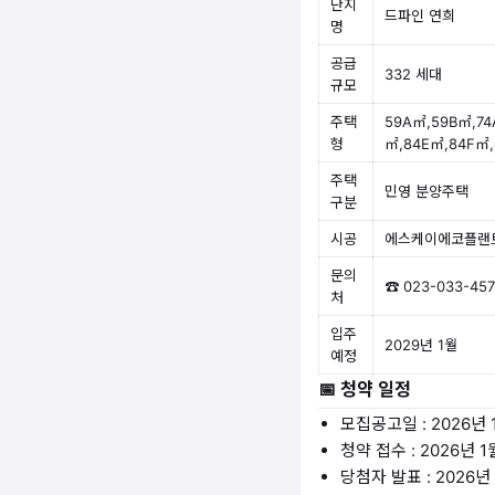
단지
드파인 연희
명
공급
332 세대
규모
주택
59A㎡,59B㎡,74
형
㎡,84E㎡,84F㎡,
주택
민영 분양주택
구분
시공
에스케이에코플랜트
문의
☎ 023-033-457
처
입주
2029년 1월
예정
📅 청약 일정
모집공고일 : 2026년 
청약 접수 : 2026년 1
당첨자 발표 : 2026년