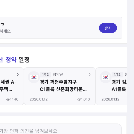
하고
받기
하세요.
산 청약
일정
청약일
청약
1/12
1/12
세권 A-
경기 과천주암지구
경기 김포
양주택
C1블록 신혼희망타운
A1블록 
(공공분양)(본청약)
1,146
1,010
2026.01.12
2026.01.12