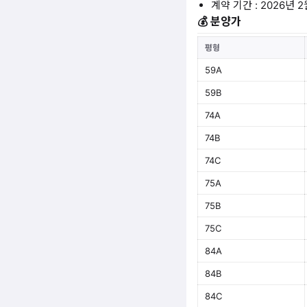
계약 기간 : 2026년 2
💰 분양가
평형
59A
59B
74A
74B
74C
75A
75B
75C
84A
84B
84C