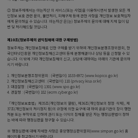
② 정보주체께서는 아는자산 의 서비스(또는 사업)을 이용하시면서 발생한 모든 개
인정보 보호 관련 문의, 불만처리, 피해구제 등에 관한 사항을 개인정보 보호책임자
에게 문의하실 수 있습니다. 아는자산 은(는) 정보주체의 문의에 대해 지체 없이 답
변 및 처리해드릴 것입니다.
제10조(정보주체의 권익침해에 대한 구제방법)
정보주체는 개인정보침해로 인한 구제를 받기 위하여 개인정보분쟁조정위원회, 한
국인터넷진흥원 개인정보침해신고센터 등에 분쟁해결이나 상담 등을 신청할 수 있
습니다. 이 밖에 기타 개인정보침해의 신고, 상담에 대하여는 아래의 기관에 문의하
시기 바랍니다.
1. 개인정보분쟁조정위원회 : (국번없이) 1833-6972 (www.kopico.go.kr)
2. 개인정보침해신고센터 : (국번없이) 118 (privacy.kisa.or.kr)
3. 대검찰청 : (국번없이) 1301 (www.spo.go.kr)
4. 경찰청 : (국번없이) 182 (ecrm.cyber.go.kr)
「개인정보보호법」제35조(개인정보의 열람), 제36조(개인정보의 정정·삭제), 제
37조(개인정보의 처리정지 등)의 규정에 의한 요구에 대 하여 공공기관의 장이 행한
처분 또는 부작위로 인하여 권리 또는 이익의 침해를 받은 자는 행정심판법이 정하
는 바에 따라 행정심판을 청구할 수 있습니다.
※ 행정심판에 대해 자세한 사항은 중앙행정심판위원회(www.simpan.go.kr) 홈
페이지를 참고하시기 바랍니다.