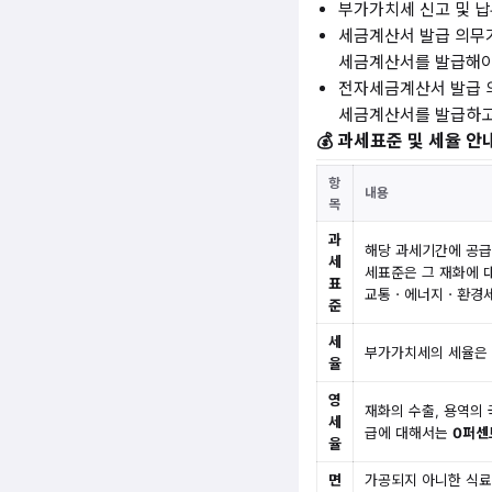
부가가치세 신고 및 
세금계산서 발급 의무가
세금계산서를 발급해야
전자세금계산서 발급 
세금계산서를 발급하고
💰 과세표준 및 세율 안
항
내용
목
과
해당 과세기간에 공급
세
세표준은 그 재화에 
표
교통ㆍ에너지ㆍ환경세
준
세
부가가치세의 세율은
율
영
재화의 수출, 용역의
세
급에 대해서는
0퍼센
율
면
가공되지 아니한 식료