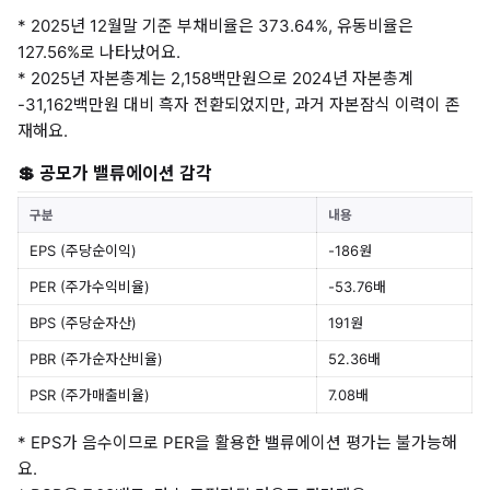
* 2025년 12월말 기준 부채비율은 373.64%, 유동비율은
127.56%로 나타났어요.
* 2025년 자본총계는 2,158백만원으로 2024년 자본총계
-31,162백만원 대비 흑자 전환되었지만, 과거 자본잠식 이력이 존
재해요.
💲 공모가 밸류에이션 감각
구분
내용
EPS (주당순이익)
-186원
PER (주가수익비율)
-53.76배
BPS (주당순자산)
191원
PBR (주가순자산비율)
52.36배
PSR (주가매출비율)
7.08배
* EPS가 음수이므로 PER을 활용한 밸류에이션 평가는 불가능해
요.