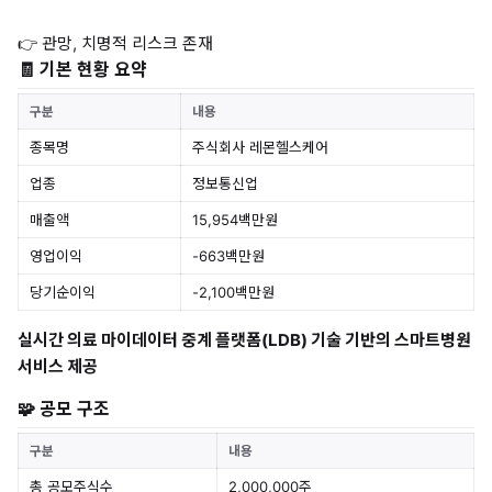
👉 관망, 치명적 리스크 존재
🧾 기본 현황 요약
구분
내용
종목명
주식회사 레몬헬스케어
업종
정보통신업
매출액
15,954백만원
영업이익
-663백만원
당기순이익
-2,100백만원
실시간 의료 마이데이터 중계 플랫폼(LDB) 기술 기반의 스마트병원
서비스 제공
🧩 공모 구조
구분
내용
총 공모주식수
2,000,000주