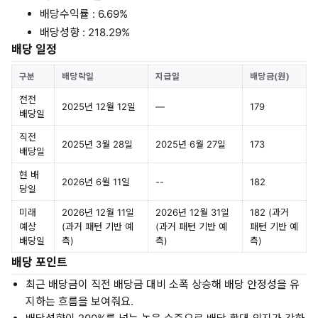
배당수익률 : 6.69%
배당성향 : 218.29%
배당 일정
구분
배당락일
지급일
배당금(원)
전전
2025년 12월 12일
—
179
배당일
직전
2025년 3월 28일
2025년 6월 27일
173
배당일
현 배
2026년 6월 11일
--
182
당일
미래
2026년 12월 11일
2026년 12월 31일
182 (과거
예상
(과거 패턴 기반 예
(과거 패턴 기반 예
패턴 기반 예
배당일
측)
측)
측)
배당 포인트
최근 배당금이 직전 배당금 대비 소폭 상승해 배당 안정성을 유
지하는 흐름을 보여줘요.