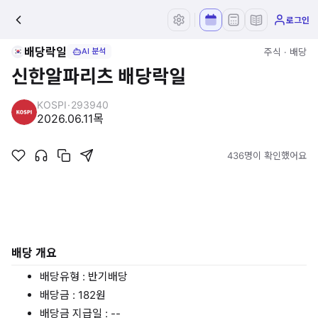
로그인
배당락일
주식 · 배당
AI 분석
신한알파리츠 배당락일
KOSPI
·
293940
2026.06.11
목
436명이 확인했어요
배당 개요
배당유형 : 반기배당
배당금 : 182원
배당금 지급일 : --