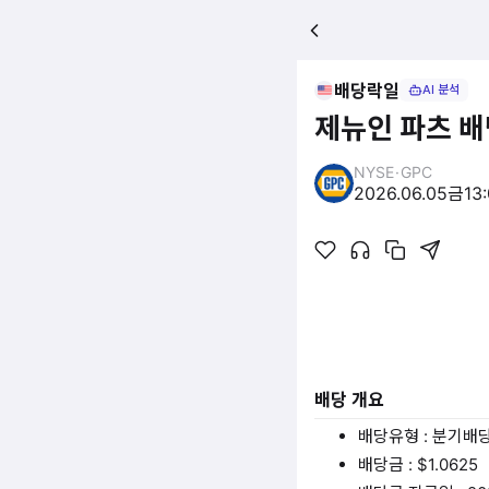
배당락일
AI 분석
제뉴인 파츠 
NYSE
·
GPC
2026.06.05
금
13
배당 개요
배당유형 : 분기배
배당금 : $1.0625