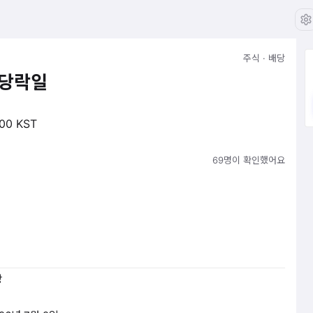
주식 · 배당
배당락일
:00 KST
69명이 확인했어요
당