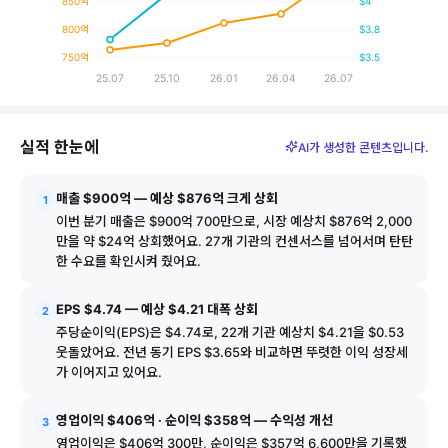
850억
$4
현금을 많이 벌고 있어서(잉여현금흐름 약 33조 원), 투자
800억
$3.8
750억
$3.5
주의할 점
25.07
25.10
26.01
26.04
26.07
실적 추이
지난분기(3분기)보다 이익을 내는 효율이 조금 떨어졌어요(4
구분
매출 (GAAP)
주당순이익 (Non-GAAP)
실적 한눈에
다음에 볼 것
AI가 생성한 콘텐츠입니다.
25.07
$3.65
764억
다음 분기에는
이익을 내는 효율(영업이익률)이 다시 올라갈지
가
25.10
$4.13
777억
초보자 메모
매출 $900억 — 예상 $876억 크게 상회
1
26.01
$4.14
813억
오늘의 단어:
EPS(주당순이익)
란 회사가 번 순이익을 발행한 주
이번 분기 매출은 $900억 700만으로, 시장 예상치 $876억 2,000
26.04
$4.27
829억
만을 약 $24억 상회했어요. 27개 기관의 컨센서스를 넘어서며 탄탄
한 수요를 확인시켜 줬어요.
26.07
$4.74
900억
EPS $4.74 — 예상 $4.21 대폭 상회
2
주당순이익(EPS)은 $4.74로, 22개 기관 예상치 $4.21을 $0.53
웃돌았어요. 전년 동기 EPS $3.65와 비교하면 뚜렷한 이익 성장세
가 이어지고 있어요.
영업이익 $406억 · 순이익 $358억 — 수익성 개선
3
영업이익은 $406억 300만, 순이익은 $357억 6,600만을 기록했