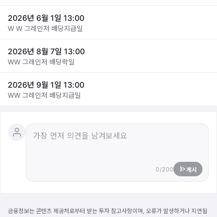
2026년 6월 1일 13:00
W W 그레인저 배당지급일
2026년 8월 7일 13:00
WW 그레인저 배당락일
2026년 9월 1일 13:00
WW 그레인저 배당지급일
0/200
게시
금융정보는 콘텐츠 제공처로부터 받는 투자 참고사항이며, 오류가 발생하거나 지연될