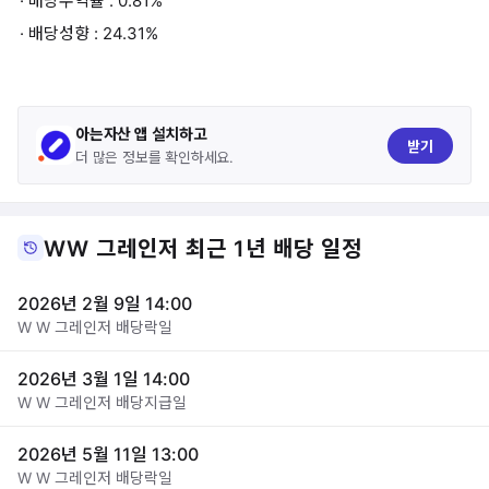
· 배당수익률 : 0.81%
· 배당성향 : 24.31%
아는자산 앱 설치하고
받기
더 많은 정보를 확인하세요.
WW 그레인저 최근 1년 배당 일정
2026년 2월 9일 14:00
W W 그레인저 배당락일
2026년 3월 1일 14:00
W W 그레인저 배당지급일
2026년 5월 11일 13:00
W W 그레인저 배당락일