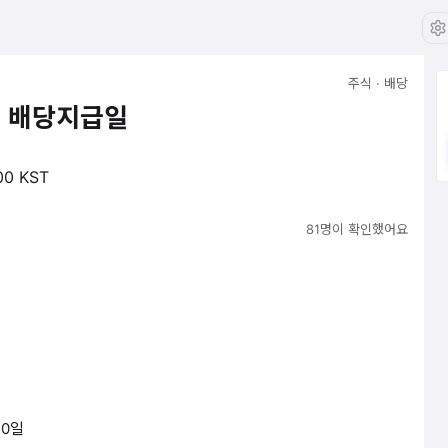
주식 · 배당
티 배당지급일
00 KST
81명이 확인했어요
10일