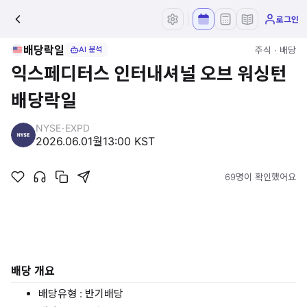
로그인
배당락일
주식 · 배당
AI 분석
익스페디터스 인터내셔널 오브 워싱턴
배당락일
NYSE
·
EXPD
2026.06.01
월
13:00 KST
69명이 확인했어요
배당 개요
배당유형 : 반기배당