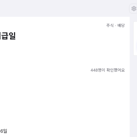
주식 · 배당
지급일
448명이 확인했어요
16일