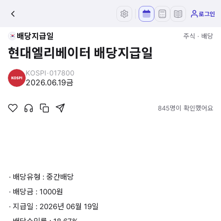
로그인
배당지급일
주식 · 배당
현대엘리베이터 배당지급일
KOSPI
·
017800
2026.06.19
금
845명이 확인했어요
· 배당유형 : 중간배당
· 배당금 : 1000원
· 지급일 : 2026년 06월 19일