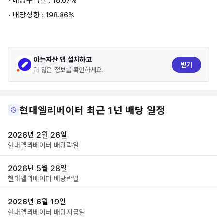
· 배당수익률 : 18.67%
· 배당성향 : 198.86%
아는자산 앱 설치하고
받기
더 많은 정보를 확인하세요.
현대엘리베이터 최근 1년 배당 일정
2026년 2월 26일
현대엘리베이터 배당락일
2026년 5월 28일
현대엘리베이터 배당락일
2026년 6월 19일
현대엘리베이터 배당지급일