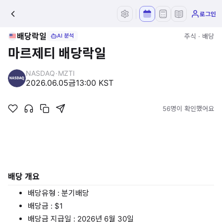
로그인
배당락일
주식 · 배당
AI 분석
마르제티 배당락일
NASDAQ
·
MZTI
2026.06.05
금
13:00 KST
56명이 확인했어요
배당 개요
배당유형 : 분기배당
배당금 : $1
배당금 지급일 : 2026년 6월 30일