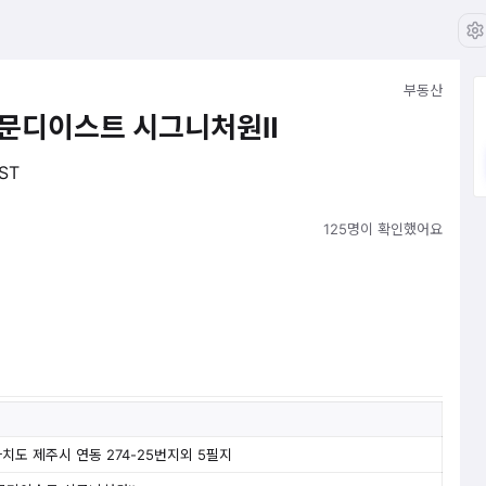
부동산
동문디이스트 시그니처원Ⅱ
KST
125명이 확인했어요
치도 제주시 연동 274-25번지외 5필지