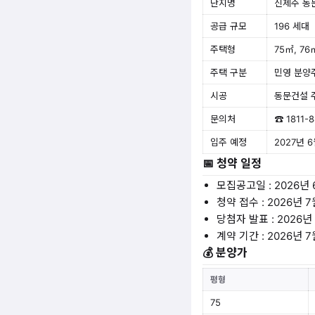
단지명
신제주 동
공급 규모
196 세대
주택형
75㎡, 76
주택 구분
민영 분양
시공
동문건설 
문의처
☎ 1811-
입주 예정
2027년 
📅 청약 일정
모집공고일 : 2026년 
청약 접수 : 2026년 
당첨자 발표 : 2026년
계약 기간 : 2026년 7
💰 분양가
평형
75