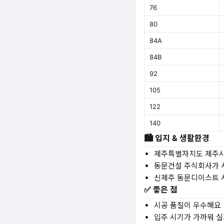
76
80
84A
84B
92
105
122
140
🏙️ 입지 & 생활환경
제주특별자치도 제주시
동문건설 주식회사가 
신제주 동문디이스트 
✅ 좋은 점
시공 품질이 우수해요
입주 시기가 가까워 