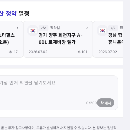
산 청약
일정
청약일
청약일
7/2
7/2
스타힐스
경기 양주 회천지구 A-
경남 함안
소분)
8BL 로제비앙 엘가
휴니온아르
117
101
2026.07.02
2026.07.02
0/200
게시
받는 투자 참고사항이며, 오류가 발생하거나 지연될 수 있습니다. 본 정보는 일반적