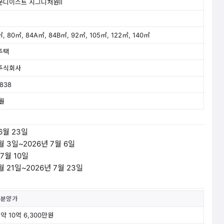
문디이스트 시그니처원Ⅱ
㎡, 80㎡, 84A㎡, 84B㎡, 92㎡, 105㎡, 122㎡, 140㎡
주택
주식회사
8838
6월
6월 23일
7월 3일~2026년 7월 6일
 7월 10일
월 21일~2026년 7월 23일
분양가
약 10억 6,300만원