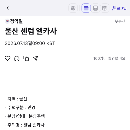
로그인
청약일
부동산
울산 센텀 엘카사
2026.07.13
월
09:00 KST
160명이 확인했어요
· 지역 : 울산
· 주택구분 : 민영
· 분양/임대 : 분양주택
· 주택명 : 센텀 엘카사