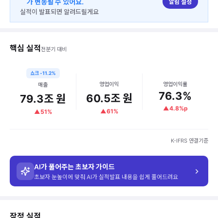
가 변동될 수 있어요.
알림 설정
실적이 발표되면 알려드릴게요
핵심 실적
전분기 대비
쇼크 -11.2%
영업이익
영업이익률
매출
76.3
%
60.5
조 원
79.3
조 원
▲4.8%p
▲61%
▲51%
K-IFRS 연결기준
AI가 풀어주는 초보자 가이드
초보자 눈높이에 맞춰 AI가 실적발표 내용을 쉽게 풀어드려요
한 줄 결론
이번 실적, 이익은 시장 예상을 크게 뛰어넘었지만 매출은 기대에
예상보다 어땠나요
잠정 실적