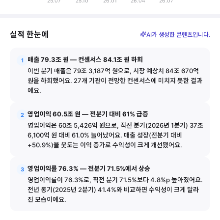
25.07
25.10
26.01
26.04
26.07
실적 추이
구분
매출
영업이익률
실적 한눈에
AI가 생성한 콘텐츠입니다.
25.07
41.4%
22.2조
25.10
46.6%
24.4조
매출 79.3조 원 — 컨센서스 84.1조 원 하회
1
26.01
58.4%
32.8조
이번 분기 매출은 79조 3,187억 원으로, 시장 예상치 84조 670억
26.04
71.5%
52.6조
원을 하회했어요. 27개 기관이 전망한 컨센서스에 미치지 못한 결과
예요.
26.07
76.3%
74.6조
영업이익 60.5조 원 — 전분기 대비 61% 급증
2
영업이익은 60조 5,426억 원으로, 직전 분기(2026년 1분기) 37조
6,100억 원 대비 61.0% 늘어났어요. 매출 성장(전분기 대비
+50.9%)을 웃도는 이익 증가로 수익성이 크게 개선됐어요.
영업이익률 76.3% — 전분기 71.5%에서 상승
3
영업이익률이 76.3%로, 직전 분기 71.5%보다 4.8%p 높아졌어요.
전년 동기(2025년 2분기) 41.4%와 비교하면 수익성이 크게 달라
진 모습이에요.