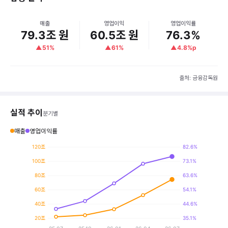
주식 1주당 번 돈은 12만 3,685원으로, 전문가들이 예상한 7만 
앞으로는 어떨까요?
매출
영업이익
영업이익률
79.3조 원
60.5조 원
76.3%
좋은 신호
▲51%
▲61%
▲4.8%p
매출이 전분기보다 50.9% 늘어났고, 이익은 61.0% 증
영업이익률이 71.5%에서 76.3%로 올라가며 수익성이 
1년 전(2025년 2분기)과 비교하면 매출과 이익이 3배 이
출처: 금융감독원
조심할 점
실적 추이
분기별
매출이 시장 예상보다 적게 나왔어요. 앞으로 전문가들이 
매출
영업이익률
120조
82.6%
다음에 볼 것
다음 분기에는 매출이 계속 늘어날지, 아니면 이번처럼 예상보다
100조
73.1%
초보자 메모
80조
63.6%
오늘의 단어: 영업이익률이란 매출 100원을 벌었을 때 실제 이익이
60조
54.1%
40조
44.6%
20조
35.1%