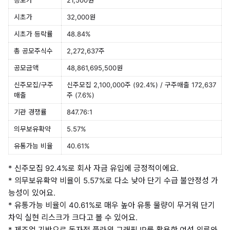
공모가
21,500원
시초가
32,000원
시초가 등락률
48.84%
총 공모주식수
2,272,637주
공모금액
48,861,695,500원
신주모집/구주
신주모집 2,100,000주 (92.4%) / 구주매출 172,637
매출
주 (7.6%)
기관 경쟁률
847.76:1
의무보유확약
5.57%
유통가능 비율
40.61%
* 신주모집 92.4%로 회사 자금 유입에 긍정적이에요.
* 의무보유확약 비율이 5.57%로 다소 낮아 단기 수급 불안정성 가
능성이 있어요.
* 유통가능 비율이 40.61%로 매우 높아 유통 물량이 무거워 단기
차익 실현 리스크가 크다고 볼 수 있어요.
* 제조업 기반으로 독자적 플라워 그래픽 IP를 활용한 여성 의류와