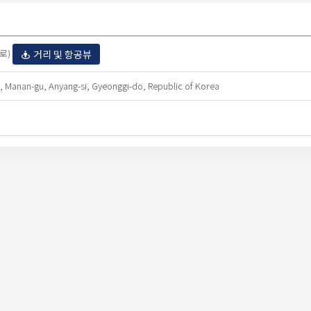
원로)
거리 및 항공뷰
 Manan-gu, Anyang-si, Gyeonggi-do, Republic of Korea