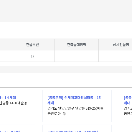
건물부번
건축물대장명
상세건물명
17
- 14 세대
[공동주택] 신세계고대광실라동 - 15
[공동
양동 41-1(예술공
세대
세대
경기도 안양만안구 안양동 819-25(예술
경기도
공원로 24-3)
공원로 