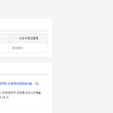
시군구용건물명
명성파크
주택] 신세계고대광실나동 - 15
 안양만안구 안양동 819-23(예술
24-1)