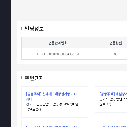
빌딩정보
건물관리번호
건물본번
4117110100100160004008184
89
주변단지
[공동주택] 신세계고대광실가동 - 15
[공동주택] 세림상가 
세대
경기도 안양만안구 안
경기도 안양만안구 안양동 819-7(예술
원로 70)
공원로 24)