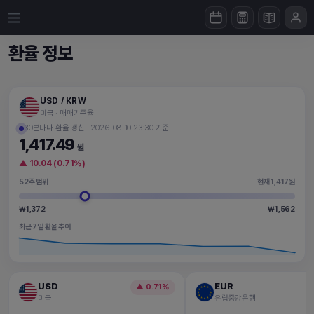
목표 환율 알림과 외화 관리, 실시간 환율
환율 정보
USD / KRW
미국 · 매매기준율
30분마다 환율 갱신 · 2026-08-10 23:30 기준
1,417.49
원
▲ 10.04 (0.71%)
52주 범위
현재 1,417원
₩1,372
₩1,562
최근 7일 환율 추이
USD
EUR
▲ 0.71%
미국
유럽중앙은행