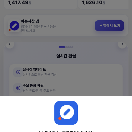
1,417.49
1,636.10
원
원
아는자산 앱
앱에서 보기
앱에서 더 많은 환율 기능을
만나보세요
1,417.49
화면을 탭해보세요
👆
+10.04
+0.71%
실시간 환율
실시간 업데이트
실시간으로 최신 환율 갱신
주요 통화 지원
달러·유로·엔 등 주요 통화
신뢰할 수 있는 정보
글로벌 외환시장 시세 기반 제공