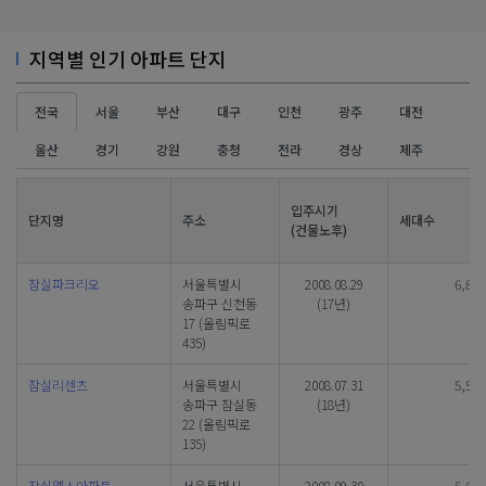
지역별 인기 아파트 단지
전국
서울
부산
대구
인천
광주
대전
울산
경기
강원
충청
전라
경상
제주
입주시기
단지명
주소
세대수
(건물노후)
잠실파크리오
서울특별시
2008.08.29
6,864
송파구 신천동
(17년)
17 (올림픽로
435)
잠실리센츠
서울특별시
2008.07.31
5,563
송파구 잠실동
(18년)
22 (올림픽로
135)
잠실엘스아파트
서울특별시
2008.09.30
5,678