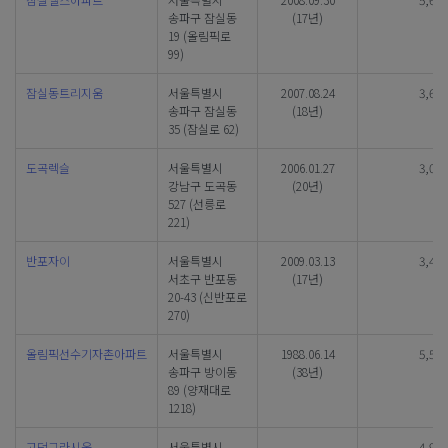
송파구 잠실동
(17년)
19 (올림픽로
99)
잠실동트리지움
서울특별시
2007.08.24
3,696
송파구 잠실동
(18년)
35 (잠실로 62)
도곡렉슬
서울특별시
2006.01.27
3,002
강남구 도곡동
(20년)
527 (선릉로
221)
반포자이
서울특별시
2009.03.13
3,410
서초구 반포동
(17년)
20-43 (신반포로
270)
올림픽선수기자촌아파트
서울특별시
1988.06.14
5,540
송파구 방이동
(38년)
89 (양재대로
1218)
고덕그라시움
서울특별시
4,932