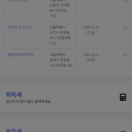
강동구 고덕동
693 (고덕로
333)
래미안 퍼스티지
서울특별시
2009.07.14
2,444
서초구 반포동
(17년)
18-1 (반포대로
275)
올림픽훼밀리타운
서울특별시
1988.12.21
4,494
송파구 문정동
(37년)
150 (중대로 24)
취득세
공시지가 찾지 말고 검색하세요.
보유세