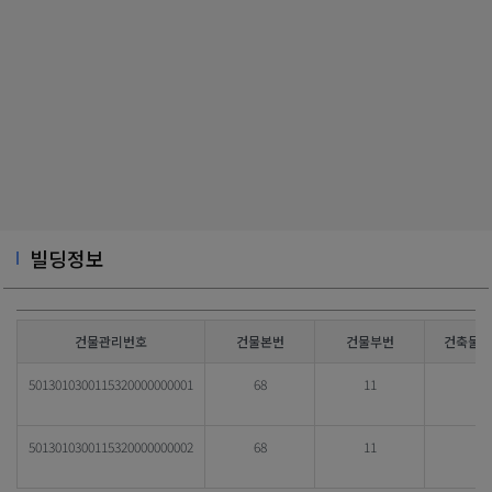
빌딩정보
건물관리번호
건물본번
건물부번
건축물대
5013010300115320000000001
68
11
5013010300115320000000002
68
11