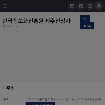
한국정보화진흥원 제주신청사
My
일반건물
주소
주소
[63568] 제주특별자치도 서귀포시 서호동 1532 (서호중앙로)