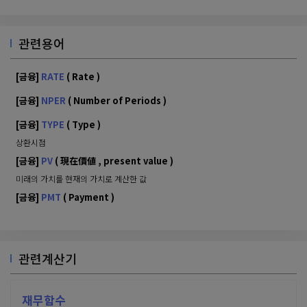
관련용어
[금융]
RATE
( Rate )
[금융]
NPER
( Number of Periods )
[금융]
TYPE
( Type )
상환시점
[금융]
PV
( 現在價値 , present value )
미래의 가치를 현재의 가치로 계산한 값
[금융]
PMT
( Payment )
관련계산기
재무함수