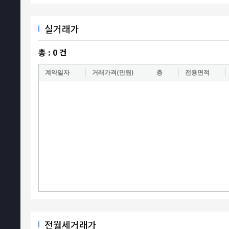
실거래가
총 :
0
건
계약일자
거래가격(만원)
층
전용면적
전월세거래가