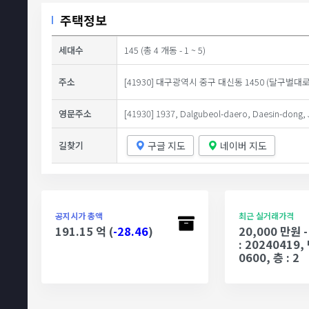
주택정보
세대수
145 (총 4 개동 - 1 ~ 5)
주소
[41930] 대구광역시 중구 대신동 1450 (달구벌대로 
영문주소
[41930] 1937, Dalgubeol-daero, Daesin-dong, 
구글 지도
네이버 지도
길찾기
공지시가 총액
최근 실거래가격
191.15 억 (
-28.46
)
20,000 만원
: 20240419, 
0600, 층 : 2