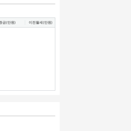
증금(만원)
이전월세(만원)
도로명
거래지역