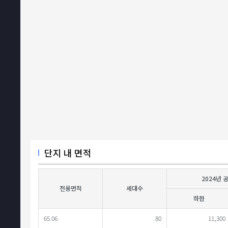
단지 내 면적
2024년 
전용면적
세대수
하한
65.06
80
11,300