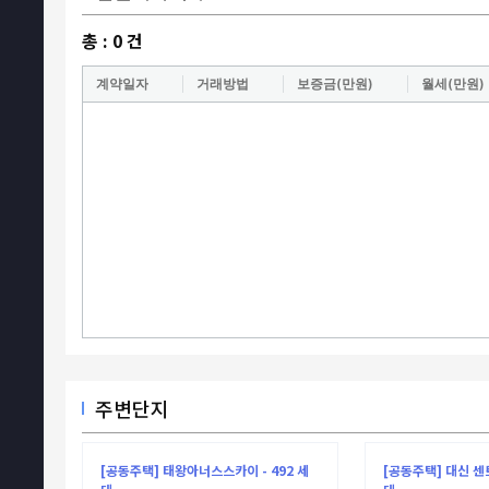
총 :
0
건
계약일자
거래방법
보증금(만원)
월세(만원)
주변단지
[공동주택] 태왕아너스스카이 - 492 세
[공동주택] 대신 센트