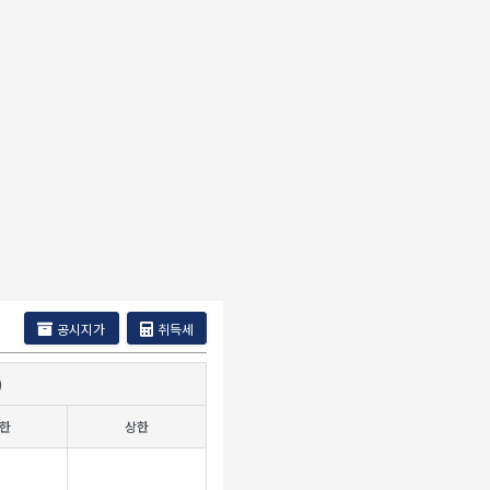
공시지가
취득세
)
한
상한