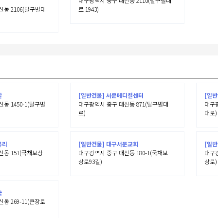
대구광역시 중구 대신동 2110(달구벌대
동 2106(달구벌대
로 1943)
발
[일반건물] 서문메디컬센터
[일
동 1450-1(달구벌
대구광역시 중구 대신동 871(달구벌대
대구광
로)
대로)
유리
[일반건물] 대구서문교회
[일반
동 151(국채보상
대구광역시 중구 대신동 180-1(국채보
대구광
상로93길)
상로)
국
동 269-11(큰장로