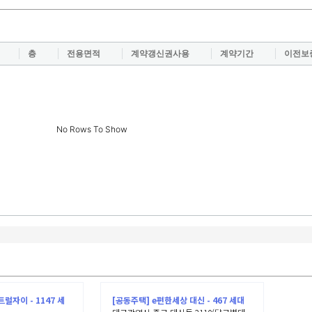
층
전용면적
계약갱신권사용
계약기간
이전보
No Rows To Show
럴자이 - 1147 세
[공동주택] e편한세상 대신 - 467 세대