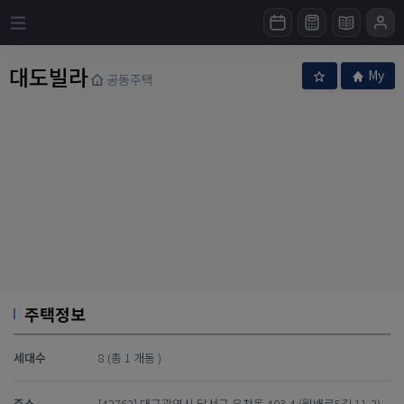
대도빌라
My
공동주택
주택정보
세대수
8 (총 1 개동 )
주소
[42762] 대구광역시 달서구 유천동 403-4 (월배로5길 11-2)