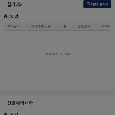
실거래가
대출한도계산
총 :
0
건
계약일자
거래가격(만원)
층
전용면적
토지대장
No Rows To Show
전월세거래가
총 :
0
건