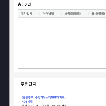
총 :
0
건
계약일자
거래방법
보증금(만원)
월세(만원)
주변단지
[공동주택] 송정하우스디NHF아파트 -
404 세대
울산광역시 북구 송정동 1236-3(화산로