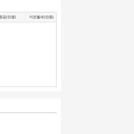
증금(만원)
이전월세(만원)
도로명
거래지역