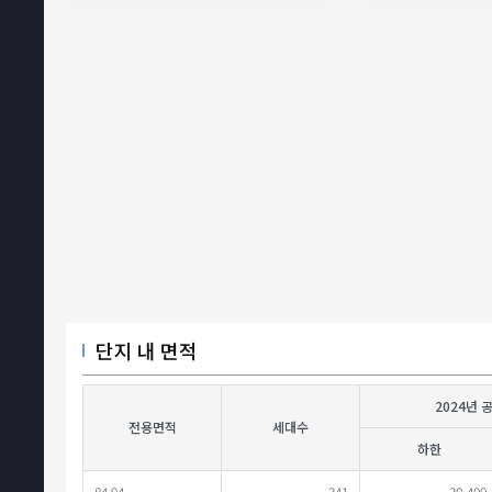
단지 내 면적
2024년 
전용면적
세대수
하한
84.94
341
30,400