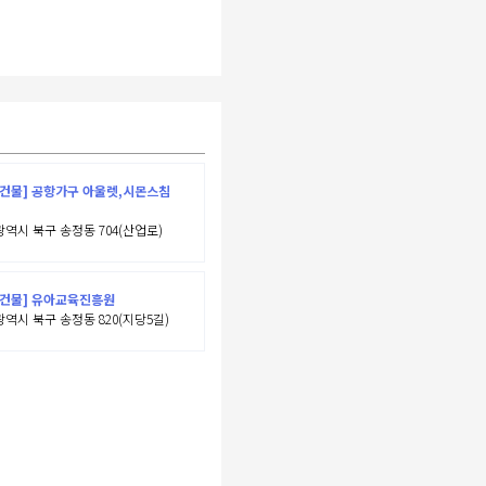
건물] 공항가구 아울렛,시몬스침
역시 북구 송정동 704(산업로)
반건물] 유아교육진흥원
역시 북구 송정동 820(지당5길)