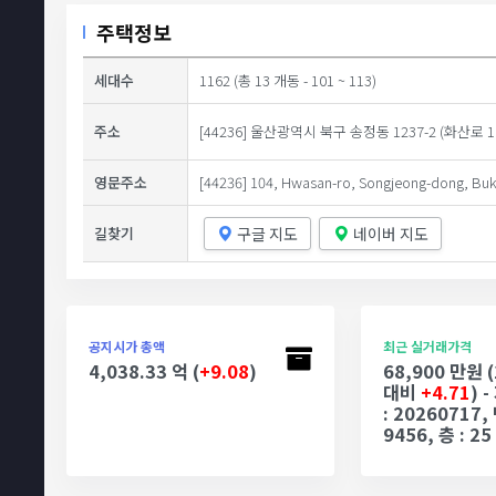
주택정보
세대수
1162 (총 13 개동 - 101 ~ 113)
주소
[44236] 울산광역시 북구 송정동 1237-2 (화산로 1
영문주소
[44236] 104, Hwasan-ro, Songjeong-dong, Buk-
구글 지도
네이버 지도
길찾기
공지시가 총액
최근 실거래가격
4,038.33 억 (
+9.08
)
68,900 만원 
대비
+4.71
) 
: 20260717, 
9456, 층 : 25