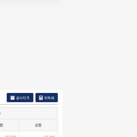
공시지가
취득세
)
한
상한
59,500
67,500