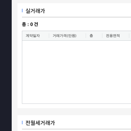
실거래가
총 :
0
건
계약일자
거래가격(만원)
층
전용면적
전월세거래가