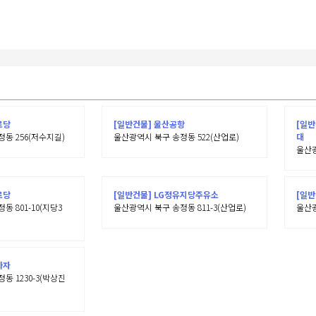
로당
[일반건물] 울산공항
[일반
동 256(저수지길)
울산광역시 북구 송정동 522(산업로)
대
울산광
로당
[일반건물] LG정유지당주유소
[일
 801-10(지당3
울산광역시 북구 송정동 811-3(산업로)
울산광
라자
동 1230-3(박상진