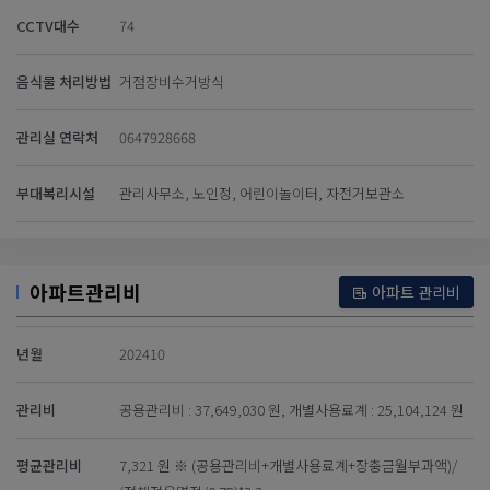
CCTV대수
74
음식물 처리방법
거점장비수거방식
관리실 연락처
0647928668
부대복리시설
관리사무소, 노인정, 어린이놀이터, 자전거보관소
아파트관리비
아파트 관리비
년월
202410
관리비
공용관리비 : 37,649,030 원, 개별사용료계 : 25,104,124 원
평균관리비
7,321 원 ※ (공용관리비+개별사용료계+장충금월부과액)/