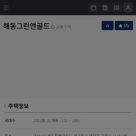
해동그린앤골드
My
공동주택
주택정보
세대수
288 (총 18 개동 - 101 ~ 205)
주소
[63644] 제주특별자치도 서귀포시 대정읍 구억리 1115 (에