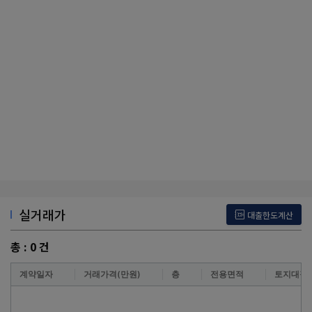
실거래가
대출한도계산
총 :
0
건
계약일자
거래가격(만원)
층
전용면적
토지대장