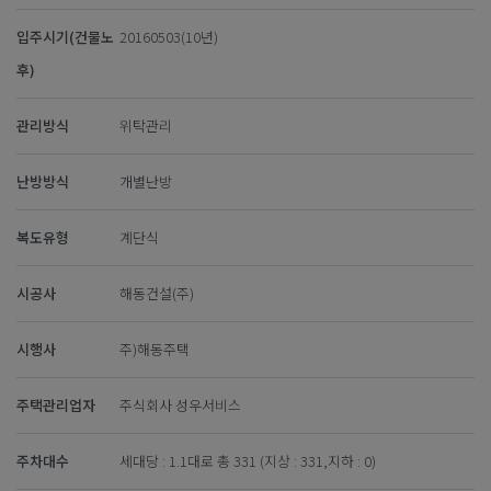
입주시기(건물노
20160503(10년)
후)
관리방식
위탁관리
난방방식
개별난방
복도유형
계단식
시공사
해동건설(주)
시행사
주)해동주택
주택관리업자
주식회사 성우서비스
주차대수
세대당 : 1.1대로 총 331 (지상 : 331,지하 : 0)