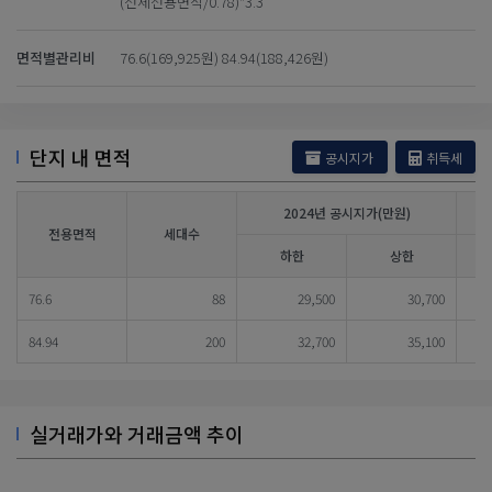
(전체전용면적/0.78)*3.3
면적별관리비
76.6(169,925원) 84.94(188,426원)
단지 내 면적
공시지가
취득세
2024년 공시지가(만원)
전용면적
세대수
하한
상한
76.6
88
29,500
30,700
84.94
200
32,700
35,100
실거래가와 거래금액 추이