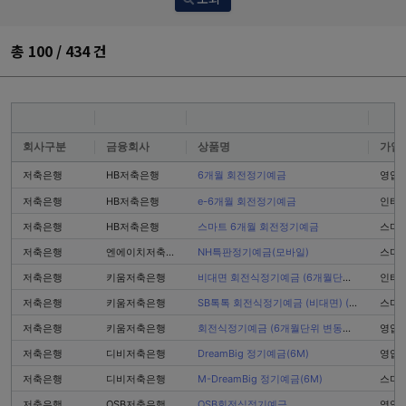
총
100 / 434
건
회사구분
금융회사
상품명
가입
저축은행
HB저축은행
6개월 회전정기예금
영업
저축은행
HB저축은행
e-6개월 회전정기예금
인터
저축은행
HB저축은행
스마트 6개월 회전정기예금
스마
저축은행
엔에이치저축은행
NH특판정기예금(모바일)
스마
저축은행
키움저축은행
비대면 회전식정기예금 (6개월단위 변동금리상품)
인터
저축은행
키움저축은행
SB톡톡 회전식정기예금 (비대면) (6개월단위 변동금리상품)
스마
저축은행
키움저축은행
회전식정기예금 (6개월단위 변동금리상품)
영업
저축은행
디비저축은행
DreamBig 정기예금(6M)
영업
저축은행
디비저축은행
M-DreamBig 정기예금(6M)
스마
저축은행
OSB저축은행
OSB회전식정기예금
영업