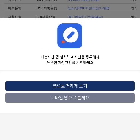
저축은행
OSB저축은행
인터넷OSB회전식정기예금
인터
저축은행
SBI저축은행
정기예금(1년변동금리)
영업점
저축은행
스카이저축은행
회전정기예금
영업
저축은행
SBI저축은행
정기예금
영업점
저축은행
다올저축은행
Fi 리볼빙 정기예금 (비대면)
인터
저축은행
DH저축은행
정기예금
영업
아는자산 앱 설치하고 자산을 등록해서
저축은행
DH저축은행
정기예금(비대면)
인터
똑똑한 자산관리를 시작하세요
저축은행
페퍼저축은행
회전정기예금 (대면, 전지점)
영업
저축은행
페퍼저축은행
회전정기예금 (비대면)
인터
앱으로 편하게 보기
저축은행
페퍼저축은행
페퍼스회전정기예금 (디지털페퍼앱)
스마
저축은행
페퍼저축은행
♥회전정기예금(창구 전용) (평촌, 부천)
영업
모바일 웹으로 볼게요
저축은행
CK저축은행
정기예금(인터넷,모바일,비대면)
인터
저축은행
스마트저축은행
정기예금
영업
저축은행
스마트저축은행
e-정기예금
인터
저축은행
스마트저축은행
e-로운 정기예금
스마