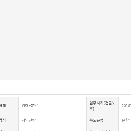
입주시기(건물노
형태
임대+분양
2016
후)
방식
지역난방
복도유형
혼합