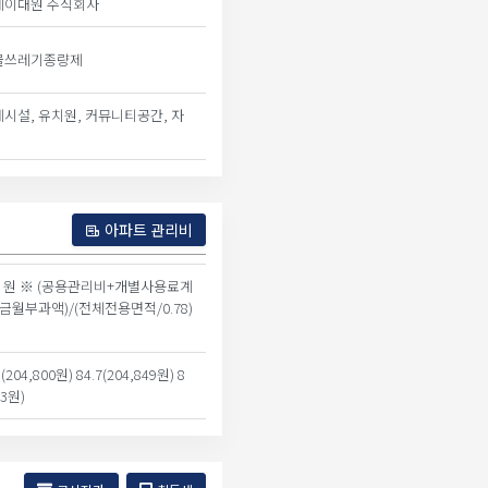
제이대원 주식회사
물쓰레기종량제
게시설, 유치원, 커뮤니티공간, 자
아파트 관리비
81 원 ※ (공용관리비+개별사용료계
금월부과액)/(전체전용면적/0.78)
8(204,800원) 84.7(204,849원) 8
43원)