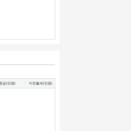
증금(만원)
이전월세(만원)
도로명
거래지역