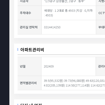
시공사
"1/3공구:삼성물산, 2공구 : 동부"
시행
세대당 : 1.2대로 총 4933 (지상 : 0,지하
주차대수
CC
: 4933)
관리실 연락처
0314414250
부대
아파트관리비
년월
202409
관리
39.5(95,532원) 39.73(96,088원) 49.63(120,03
면적별관리비
4.82(205,139원) 114.58(277,114원) 114.62(27