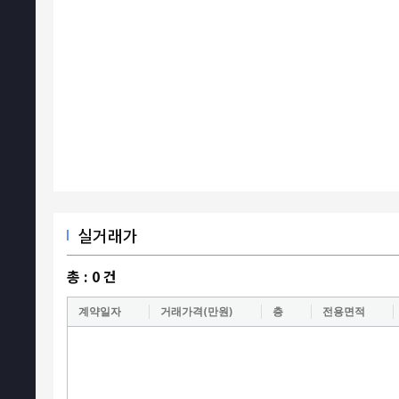
실거래가
총 :
0
건
계약일자
거래가격(만원)
층
전용면적