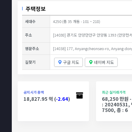
주택정보
세대수
4250 (총 35 개동 - 101 ~ 218)
주소
[14038] 경기도 안양만안구 안양동 1393 (안양천서
영문주소
[14038] 177, Anyangcheonseo-ro, Anyang-dong
구글 지도
네이버 지도
길찾기
공지시가 총액
최근 실거래가격
18,827.95 억 (
-2.64
)
68,250 만원
: 20240531, 
7500, 층 : 6