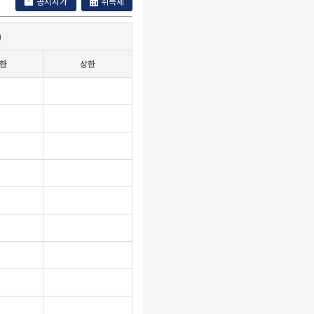
공시지가
취득세
)
한
상한