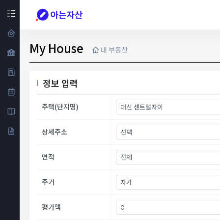
My House
내 부동산
정보 입력
주택(단지명)
상세주소
면적
주거
평가액