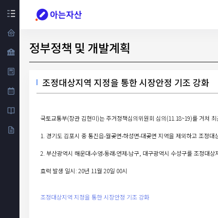
정부정책 및 개발계획
조정대상지역 지정을 통한 시장안정 기조 강화
국토교통부(장관 김현미)는 주거정책심의위원회 심의(11.18~19)를 거쳐
1. 경기도 김포시 중 통진읍‧월곶면‧하성면‧대곶면 지역을 제외하고 조정
2. 부산광역시 해운대‧수영‧동래‧연제‧남구, 대구광역시 수성구를 조정대상
효력 발생 일시: 20년 11월 20일 00시
조정대상지역 지정을 통한 시장안정 기조 강화