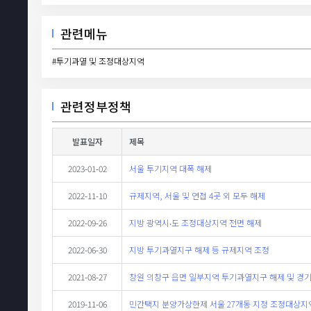
관련메뉴
#투기과열 및 조정대상지역
관련정부정책
발표일자
제목
2023-01-02
서울 투기지역 대폭 해제
2022-11-10
규제지역, 서울 및 연접 4곳 외 모두 해제
2022-09-26
지방 광역시‧도 조정대상지역 전면 해제
2022-06-30
지방 투기과열지구 해제 등 규제지역 조정
2021-08-27
창원 의창구 읍면 일부지역 투기과열지구 해제 및 경
2019-11-06
민간택지 분양가상한제 서울 27개동 지정 조정대상지역