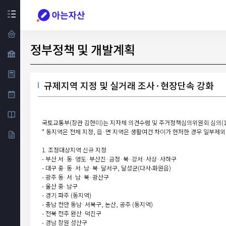
정부정책 및 개발계획
규제지역 지정 및 실거래 조사·현장단속 강화
국토교통부(장관 김현미)는 지자체 의견수렴 및 주거정책심의위원회 심의(12.
* 동지역은 전체 지정, 읍·면 지역은 생활여건 차이가 현저한 경우 일부제외
1. 조정대상지역 신규 지정
- 부산 서·동·영도·부산진·금정·북·강서·사상·사하구
- 대구 중·동·서·남·북·달서구, 달성군(다사‧화원읍)
- 광주 동·서·남·북·광산구
- 울산 중·남구
- 경기 파주 (동지역)
- 충남 천안 동남·서북구, 논산, 공주 (동지역)
- 전북 전주 완산·덕진구
- 경남 창원 성산구