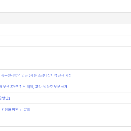
기 동두천지행역 인근 6개동 조정대상지역 신규 지정
 부산 3개구 전부 해제, 고양·남양주 부분 해제
대응방안」
 안정화 방안 」 발표