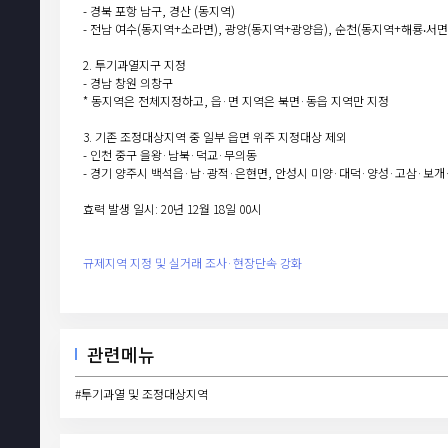
- 경북 포항 남구, 경산 (동지역)
- 전남 여수(동지역+소라면), 광양(동지역+광양읍), 순천(동지역+해룡‧서면
2. 투기과열지구 지정
- 경남 창원 의창구
* 동지역은 전체지정하고, 읍·면 지역은 북면·동읍 지역만 지정
3. 기존 조정대상지역 중 일부 읍면 위주 지정대상 제외
- 인천 중구 을왕·남북·덕교·무의동
- 경기 양주시 백석읍·남·광적·은현면, 안성시 미양·대덕·양성·고삼·보
효력 발생 일시: 20년 12월 18일 00시
규제지역 지정 및 실거래 조사·현장단속 강화
관련메뉴
#투기과열 및 조정대상지역