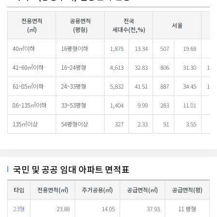
전용면적
공용면적
전국
서울
(㎡)
(평형)
세대수(천,%)
40㎡이하
16평형이하
1,875
13.34
507
19.68
4
41~60㎡이하
16~24평형
4,613
32.83
806
31.30
1,2
61~85㎡이하
24~33평형
5,832
41.51
887
34.45
1,5
86~135㎡이하
33~53평형
1,404
9.99
283
11.01
4
135㎡이상
54평형이상
327
2.33
91
3.55
국민 및 공공 임대 아파트 면적표
타임
전용면적(㎡)
주거공용(㎡)
공급면적(㎡)
공급면적(평)
23형
23.88
14.05
37.93
11 평형