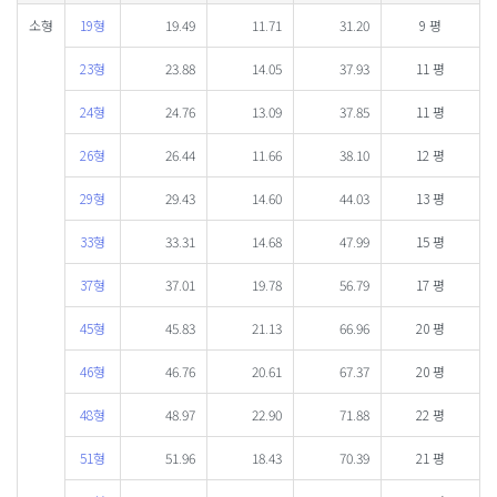
소형
19형
19.49
11.71
31.20
9 평
23형
23.88
14.05
37.93
11 평
24형
24.76
13.09
37.85
11 평
26형
26.44
11.66
38.10
12 평
29형
29.43
14.60
44.03
13 평
33형
33.31
14.68
47.99
15 평
37형
37.01
19.78
56.79
17 평
45형
45.83
21.13
66.96
20 평
46형
46.76
20.61
67.37
20 평
48형
48.97
22.90
71.88
22 평
51형
51.96
18.43
70.39
21 평