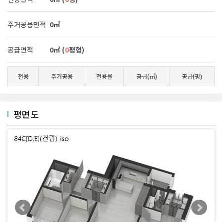
주거공용면적
0
㎡
공급면적
0
㎡ (
0
평형)
전용
주거공용
전용률
공급(㎡)
공급(평)
평면도