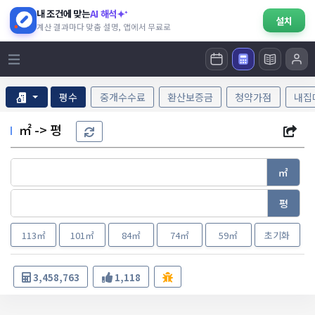
내 조건에 맞는
AI 해석
설치
계산 결과마다 맞춤 설명, 앱에서 무료로
평수
중개수수료
환산보증금
청약가점
내집
㎡ -> 평
㎡
평
113㎡
101㎡
84㎡
74㎡
59㎡
초기화
3,458,763
1,118