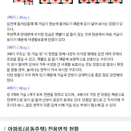
2베이 ( 2Bay )
집안에 들어섰을때 때 거실이 한눈에 들어오기 때문에 집이 넓어 보이는 장점이 있
으나,
주방쪽과 반대편에 위치한 침실은 햇볕이 잘 들지 않는 것과 현관에서 바로 거실이
보이기 때문에 사생활보호에 단점이 있다.
3베이 ( 3Bay )
3베이 구조는 '방-거실-방' 이 정면을 향해 나란히 위치한 형태로 집안 여러 곳에서
조망을 즐길 수 있고, 햇볕도 잘 들기 때문에 보편적으로 선호되는 구조이다.
각 방이 떨어져 있어서 가족 구성원 간 사생활 보호되는 것도 장점으로 발코니 확장
을 원할 경우, 늘어나는 면적이 커서 유리한 구조이다.
다만 방들이 각각 퍼져 있기 때문에 거실과 안방이 상대적으로 좁은 점은 감안해야
한다.
4베이 ( 4Bay )
방 3개와 거실 1개가 모두 전면을 향하고 있으며, 4베이의 가장 큰 장점은 채광으로
전체적으로 빛이 잘 들어 난방비 절감의 효과도 있다. 단점은 옆으로 긴 직사각형 구
조이다 보니, 같은 면적의 다른 집에 비해 거실 또는 부엌이 협소해 질 수 있다.
아파트(공동주택) 전용면적 현황