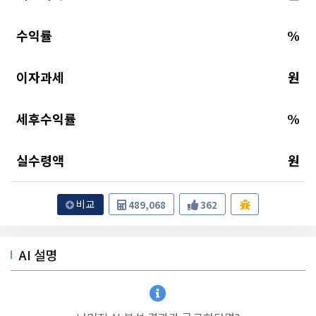
수익률
%
이자과세
원
세후수익률
%
실수령액
원
비교
489,068
362
AI 설명