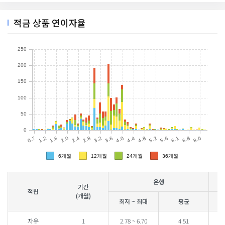
적금 상품 연이자율
은행
기간
적립
(개월)
최저 ~ 최대
평균
최
자유
1
2.78 ~ 6.70
4.51
1