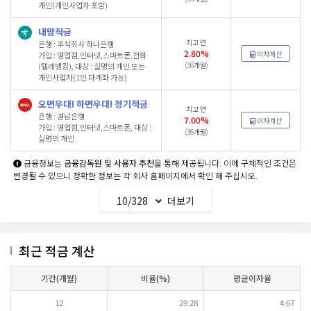
개인(개인사업자 포함)
내맘적금
최고 연
은행 : 주식회사 하나은행
2.80%
이자계산
가입 : 영업점,인터넷,스마트폰,전화
(36개월)
(텔레뱅킹), 대상 : 실명의 개인 또는
개인사업자(1인 다계좌 가능)
오면우대! 하면우대! 정기적금
최고 연
은행 : 경남은행
7.00%
이자계산
가입 : 영업점,인터넷,스마트폰, 대상 :
(36개월)
실명의 개인
금융정보는
금융감독원 및 사용자 추천
을 통해 제공됩니다. 이에 구체적인 조건은
변경될 수 있으니 정확한 정보는 각 회사 홈페이지에서 확인 해 주십시오.
10
/
328
더보기
최근 적금 계산
기간(개월)
비율(%)
평균이자율
12
29.28
4.67