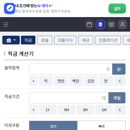
내 조건에 맞는
AI 해석
설치
계산 결과마다 맞춤 설명, 앱에서 무료로
적금
환율
대출이자
예금
인플레이션
적금 계산기
월적립액
원
+
억
천만
백만
십만
만
C
적금기간
개월
+
1Y
6M
3M
1M
C
이자구분
단리
복리