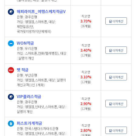
해피라이프_여행스케치적금V
최고 연
은행 : 광주은행
3.70%
이자계산
가입 : 영업점,스마트폰, 대상 :
(36개월)
제한없음(단,
국가및지방자치단체제외)
WON적금
최고 연
은행 : 우리은행
3.40%
이자계산
가입 : 스마트폰,전화(텔레뱅킹), 대상
(12개월)
: 실명의 개인
펫 적금
최고 연
은행 : 부산은행
3.10%
이자계산
가입 : 영업점,스마트폰, 대상 : 실명의
(12개월)
개인고객(1인 1계좌)
VIP플러스적금
최고 연
은행 : 광주은행
2.90%
이자계산
가입 : 영업점,인터넷,스마트폰, 대상 :
(12개월)
실명의 개인
퍼스트가계적금
최고 연
은행 : 한국스탠다드차타드은행
2.80%
이자계산
가입 : 영업점,인터넷,스마트폰, 대상 :
(36개월)