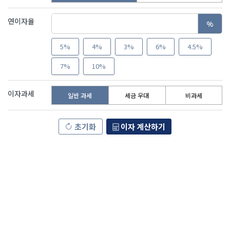
연이자율
%
5%
4%
3%
6%
4.5%
7%
10%
이자과세
일반 과세
세금 우대
비과세
초기화
이자 계산하기