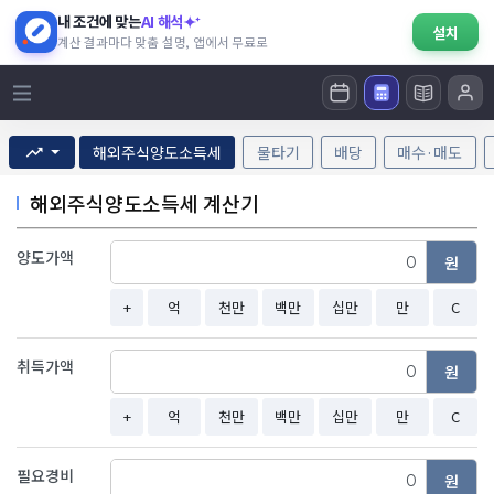
내 조건에 맞는
AI 해석
설치
계산 결과마다 맞춤 설명, 앱에서 무료로
해외주식양도소득세
물타기
배당
매수·매도
해외주식양도소득세 계산기
양도가액
원
+
억
천만
백만
십만
만
C
취득가액
원
+
억
천만
백만
십만
만
C
필요경비
원