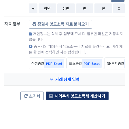
+
백만
십만
만
천
C
자료 첨부
증권사 양도소득 자료 불러오기
개인정보는 삭제 후 첨부해 주세요. 첨부한 파일은 저장되지
않습니다.
증권사의 해외주식 양도소득세 자료를 올려주세요. 여러 개
를 한 번에 선택하면 자동 합산됩니다.
삼성증권
토스증권
NH투자증권
PDF·Excel
PDF·Excel
P
거래 상세 입력
초기화
해외주식 양도소득세 계산하기