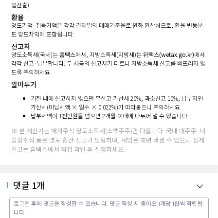
입선출).
환율
양도가액·취득가액은 각각 결제일의 매매기준율로 원화 환산하므로, 환율 변동분
도 양도차익에 포함됩니다.
신고처
양도소득세(국세)는
홈택스
에서, 지방소득세(지방세)는
위택스(wetax.go.kr)
에서
각각 신고·납부합니다. 두 세금의 신고처가 다르니 지방소득세 신고를 빠뜨리지 않
도록 주의하세요.
알아두기
기한 내에 신고하지 않으면 무신고 가산세 20%, 과소신고 10%, 납부지연
가산세(미납세액 × 일수 × 0.022%)가 따라붙으니 주의하세요.
납부세액이 1천만원을 넘으면 2개월 이내에 나누어 낼 수 있습니다.
※ 본 계산기는 해외주식 양도소득세(소액주주)만 다룹니다. 국내 대주주·비
상장주식 등은 별도 합산 신고가 필요하며, 세법은 매년 바뀔 수 있으니 실제
신고는 홈택스에서 직접 확인 후 진행하세요.
댓글
1
개