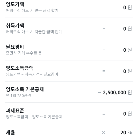
양도가액
0
원
해외주식 매도 시 받은 금액 합계
취득가액
−
0
원
해외주식 매수 시 지불한 금액 합계
필요경비
−
0
원
증권사 거래 수수료 등
양도소득금액
=
0
원
양도가액 − 취득가액 − 필요경비
양도소득 기본공제
−
2,500,000
원
연 1회 250만원
과세표준
=
0
원
양도소득금액 − 양도소득 기본공제
세율
×
20
%