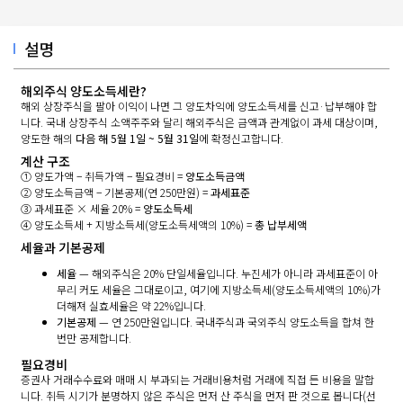
설명
해외주식 양도소득세란?
해외 상장주식을 팔아 이익이 나면 그 양도차익에 양도소득세를 신고·납부해야 합
니다. 국내 상장주식 소액주주와 달리 해외주식은 금액과 관계없이 과세 대상이며,
양도한 해의
다음 해 5월 1일 ~ 5월 31일
에 확정신고합니다.
계산 구조
① 양도가액 − 취득가액 − 필요경비 =
양도소득금액
② 양도소득금액 − 기본공제(연 250만원) =
과세표준
③ 과세표준 × 세율 20% =
양도소득세
④ 양도소득세 + 지방소득세(양도소득세액의 10%) =
총 납부세액
세율과 기본공제
세율
— 해외주식은 20% 단일세율입니다. 누진세가 아니라 과세표준이 아
무리 커도 세율은 그대로이고, 여기에 지방소득세(양도소득세액의 10%)가
더해져 실효세율은 약 22%입니다.
기본공제
— 연 250만원입니다. 국내주식과 국외주식 양도소득을 합쳐 한
번만 공제합니다.
필요경비
증권사 거래수수료와 매매 시 부과되는 거래비용처럼 거래에 직접 든 비용을 말합
니다. 취득 시기가 분명하지 않은 주식은 먼저 산 주식을 먼저 판 것으로 봅니다(선