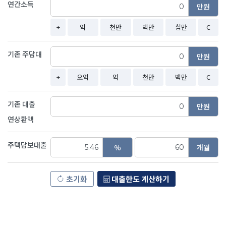
연간소득
만원
+
억
천만
백만
십만
C
기존 주담대
만원
+
오억
억
천만
백만
C
기존 대출
만원
연상환액
주택담보대출
%
개월
초기화
대출한도 계산하기