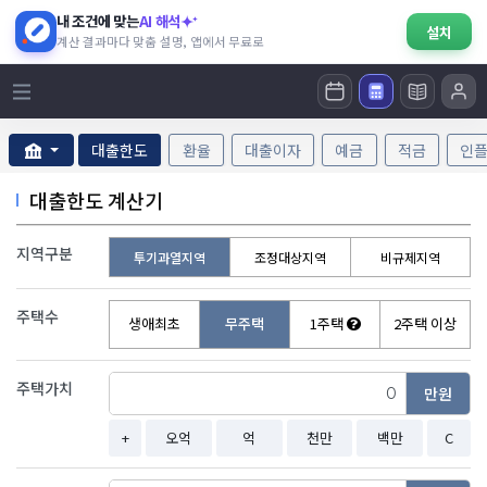
내 조건에 맞는
AI 해석
설치
계산 결과마다 맞춤 설명, 앱에서 무료로
대출한도
환율
대출이자
예금
적금
인
대출한도 계산기
지역구분
투기과열지역
조정대상지역
비규제지역
주택수
생애최초
무주택
1주택
2주택 이상
주택가치
만원
+
오억
억
천만
백만
C