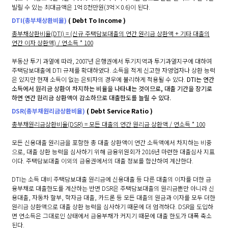
빌릴 수 있는 최대금액은 1억 8천만원(3억×0.6)이 된다.
DTI(총부채상환비율)
( Debt To Income )
총부채상환비율(DTI) = (신규 주택담보대출의 연간 원리금 상환액 + 기타 대출의
연간 이자 상환액) / 연소득 * 100
부동산 투기 과열에 따라, 2007년 은행권에서 투기지역과 투기과열지구에 대하여
주택담보대출에 DTI 규제를 확대하였다. 소득을 적게 신고한 자영업자나 상환 능력
은 있지만 현재 소득이 없는 은퇴자의 경우에 불리하게 적용될 수 있다.
DTI는 연간
소득에서 원리금 상환이 차지하는 비율을 나타내는 것이므로, 대출 기간을 장기로
하면 연간 원리금 상환액이 감소하므로 대출한도를 늘릴 수 있다.
DSR(총부채원리금상환비율)
( Debt Service Ratio )
총부채원리금상환비율(DSR) = 모든 대출의 연간 원리금 상환액 / 연소득 * 100
모든 신용대출 원리금을 포함한 총 대출 상환액이 연간 소득액에서 차지하는 비중
으로, 대출 상환 능력을 심사하기 위해 금융위원회가 2016년 마련한 대출심사 지표
이다. 주택담보대출 이외의 금융권에서의 대출 정보를 합산하여 계산한다.
DTI는 소득 대비 주택담보대출 원리금에 신용대출 등 다른 대출의 이자를 더한 금
융부채로 대출한도를 계산하는 반면 DSR은 주택담보대출의 원리금뿐만 아니라 신
용대출, 자동차 할부, 학자금 대출, 카드론 등 모든 대출의 원금과 이자를 모두 더한
원리금 상환액으로 대출 상환 능력을 심사하기 때문에 더 엄격하다. DSR을 도입하
면 연소득은 그대로인 상태에서 금융부채가 커지기 때문에 대출 한도가 대폭 축소
된다.